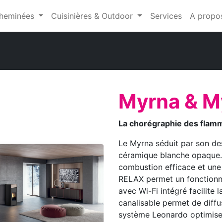
heminées
Cuisinières & Outdoor
Services
A propo
Myrna & M
La chorégraphie des flamm
Le Myrna séduit par son des
céramique blanche opaque. 
combustion efficace et une
RELAX permet un fonctionn
avec Wi-Fi intégré facilite l
canalisable permet de diffus
système Leonardo optimise