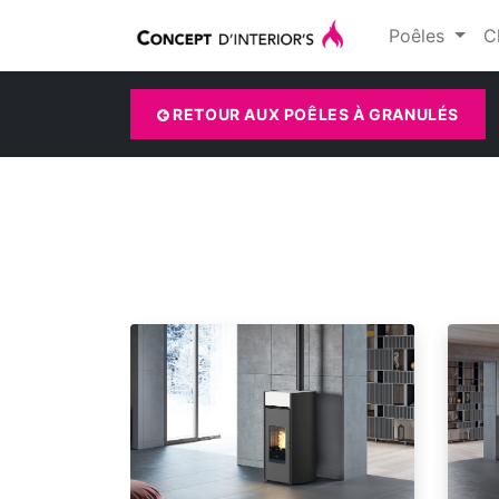
Poêles
C
RETOUR AUX POÊLES À GRANULÉS