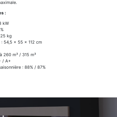
aximale.
s :
,3 kW
0%
 25 kg
 : 54,5 × 55 × 112 cm
'à 260 m³ / 315 m³
+ / A+
saisonnière : 88% / 87%