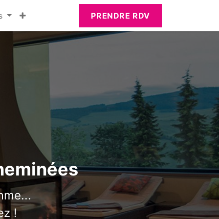
s
PRENDRE RDV
cheminées
mme...
ez !