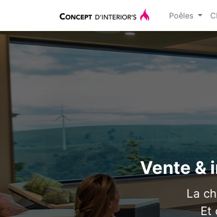
Poêles
C
Vente & 
La ch
Et 