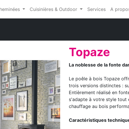
heminées
Cuisinières & Outdoor
Services
A propo
Topaze
La noblesse de la fonte da
Le poêle à bois Topaze off
trois versions distinctes : s
Entièrement réalisé en fonte
s'adapte à votre style tout
chauffage au bois performa
Caractéristiques techniqu