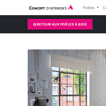
Poêles
C
RETOUR AUX POÊLES À BOIS