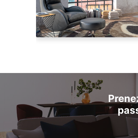
Prene
pass