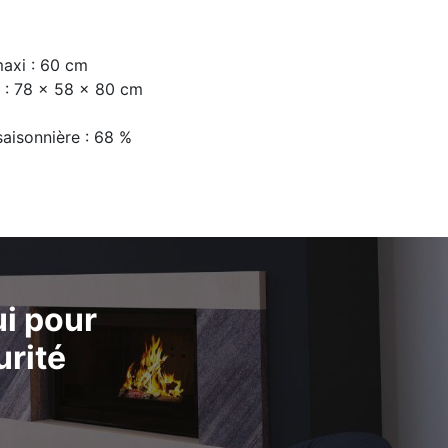
axi : 60 cm
 : 78 × 58 × 80 cm
saisonnière : 68 %
i pour
urité