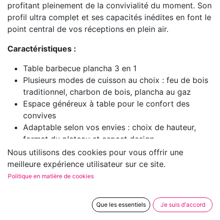
profitant pleinement de la convivialité du moment. Son
profil ultra complet et ses capacités inédites en font le
point central de vos réceptions en plein air.
Caractéristiques :
Table barbecue plancha 3 en 1
Plusieurs modes de cuisson au choix : feu de bois
traditionnel, charbon de bois, plancha au gaz
Espace généreux à table pour le confort des
convives
Adaptable selon vos envies : choix de hauteur,
format du plateau et aspect design
Équipements de cuisson au milieu de la table
Nous utilisons des cookies pour vous offrir une
permettant de cuisiner à plusieurs
meilleure expérience utilisateur sur ce site.
Fabrication française en Auvergne-Rhône-Alpes
Politique en matière de cookies
Installation astucieuse au cœur de votre terrasse
Idéale pour différentes occasions : apéros intimes,
Que les essentiels
Je suis d'accord
casse-croûte entre amis, repas de gala